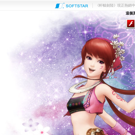
《軒轅劍陸》現正熱銷
這個頁