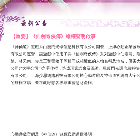
【重要】《仙劍奇俠傳》維權聲明啟事
《神仙道》遊戲系由
廈門光環信息科技有限公司
開發，
上海心動企業發
有限公司
運營，該遊戲中使用了與《仙劍奇俠傳》系列遊戲中仙靈島、
娘、林天南、赤鬼王和毒娘子等相同或相近似的人物名稱及地名，侵害
公司
(“
大宇公司
”)
之著作權，造成玩家誤會及混淆。現
廈門光環信息科技
有限公司、上海少思網路科技有限公司
於心動遊戲及神仙道官網向大宇
的維權立場，並在此呼籲各界尊重智慧財產權。
心動遊戲官網及《神仙道》遊戲官網
道歉聲明